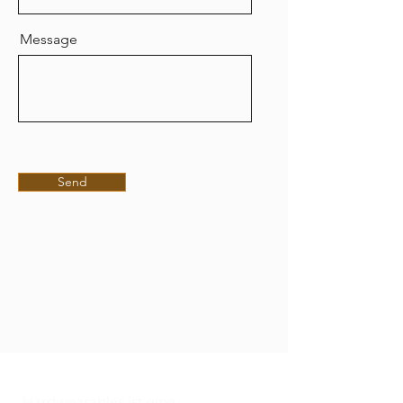
Message
Send
Hardwearables ist eine