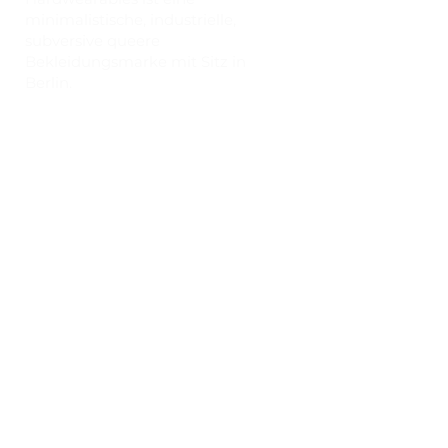
minimalistische, industrielle,
subversive queere
Bekleidungsmarke mit Sitz in
Berlin.
Trage uns, wenn du dich traust! ;-)
Heim
Geschäft
Größentabelle
Der Blog
Über HW
Kontakt
Häufig gestellte Fragen
Versand & Rückgabe
Designer-Programm
Geschenkkarten
Shop-Richtlinien und Datenschutz