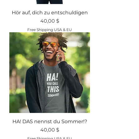
Hör auf, dich zu entschuldigen
Preis
40,00 $
Free Shipping USA & EU
HA! DAS nennst du Sommer!?
Preis
40,00 $
Free Shipping USA & EU