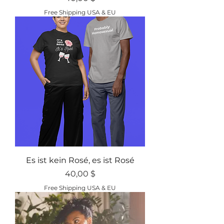
Free Shipping USA & EU
Es ist kein Rosé, es ist Rosé
Preis
40,00 $
Free Shipping USA & EU