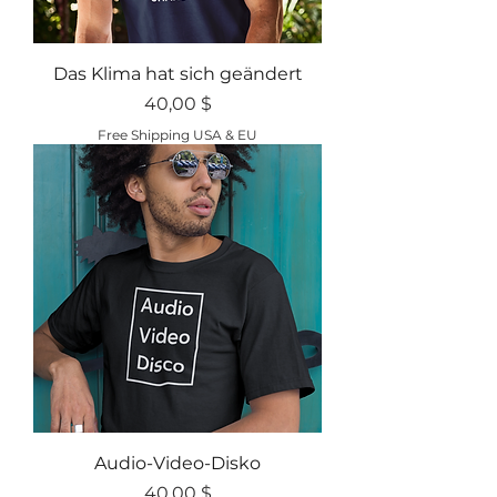
Das Klima hat sich geändert
Preis
40,00 $
Free Shipping USA & EU
Audio-Video-Disko
Preis
40,00 $