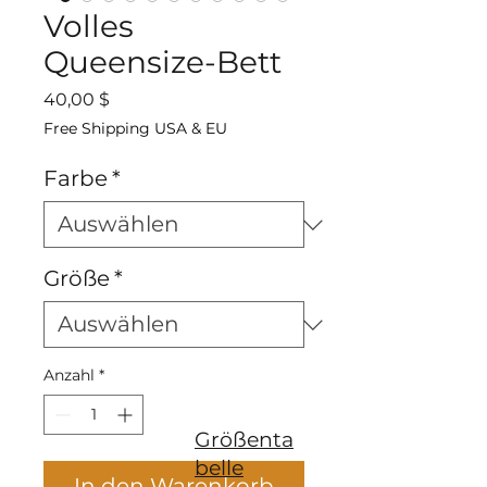
Volles
Queensize-Bett
Preis
40,00 $
Free Shipping USA & EU
Farbe
*
Größe
*
Anzahl
*
Größenta
belle
In den Warenkorb