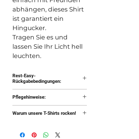
einfach mit Freunden
abhängen, dieses Shirt
ist garantiert ein
Hingucker.
Tragen Sie es und
lassen Sie Ihr Licht hell
leuchten.
Rest-Easy-
Rückgabebedingungen:
Geben Sie den Artikel
Pflegehinweise:
zurück und erhalten Sie
Obwohl wir diese Shirts
eine 100%ige
Warum unsere T-Shirts rocken!
vorgewaschen und in
Rückerstattung auf Ihre
Vorgewaschen
zahlreichen
ursprüngliche
Weich wie die Hölle
Waschvorgängen