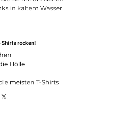
inks in kaltem Wasser
Shirts rocken!
chen
ie Hölle
die meisten T-Shirts