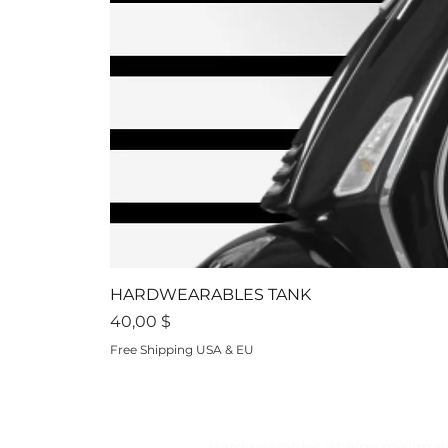
HARDWEARABLES TANK
Preis
40,00 $
Free Shipping USA & EU
Hardwearables ist eine minimalist