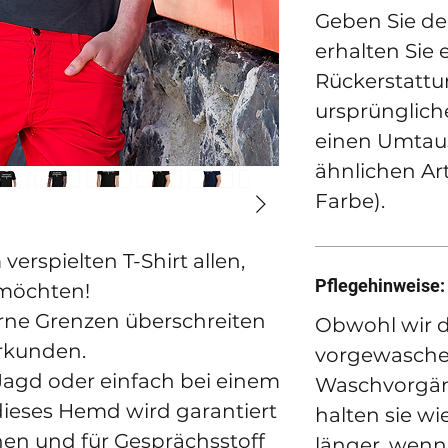
Geben Sie de
erhalten Sie 
Rückerstattu
ursprünglich
einen Umtau
ähnlichen Art
Farbe).
verspielten T-Shirt allen,
Pflegehinweise:
 möchten!
gerne Grenzen überschreiten
Obwohl wir d
erkunden.
vorgewaschen
 Jagd oder einfach bei einem
Waschvorgän
dieses Hemd wird garantiert
halten sie wi
ehen und für Gesprächsstoff
länger, wenn 