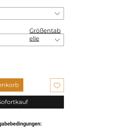
Größentab
elle
enkorb
Sofortkauf
gabebedingungen: