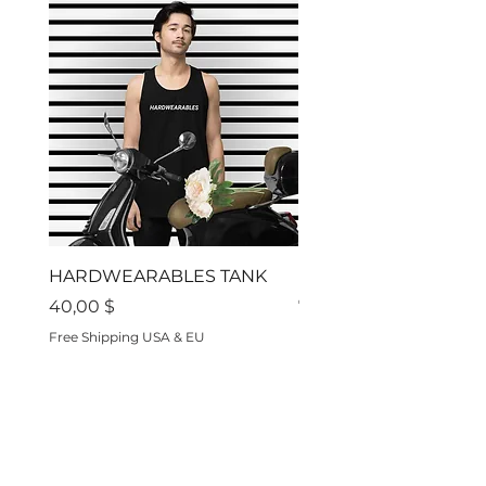
kaltem Wasser
waschen.
HARDWEARABLES TANK
Residon't
Preis
Preis
40,00 $
70,00 $
Free Shipping USA & EU
Free Shipping USA & EU
Hardwearables ist eine
minimalistische, industrielle,