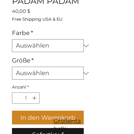
PADAM PADAM
Preis
40,00 $
Free Shipping USA & EU
Farbe
*
Größe
*
Anzahl
*
In den Warenkorb
Größenta
belle