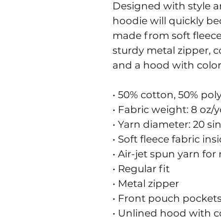
Designed with style an
hoodie will quickly be
made from soft fleece 
sturdy metal zipper, c
and a hood with colo
• 50% cotton, 50% pol
• Fabric weight: 8 oz/y
• Yarn diameter: 20 si
• Soft fleece fabric in
• Air-jet spun yarn for
• Regular fit
• Metal zipper
• Front pouch pocket
• Unlined hood with 