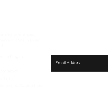
ische, industrielle,
rke mit Sitz in Berlin.
-)
Abonnieren Sie unseren N
Angebote und 10 $ Rabatt
tellte Fragen
 Rückgabe
-Programm
arten
linien und Datenschutz