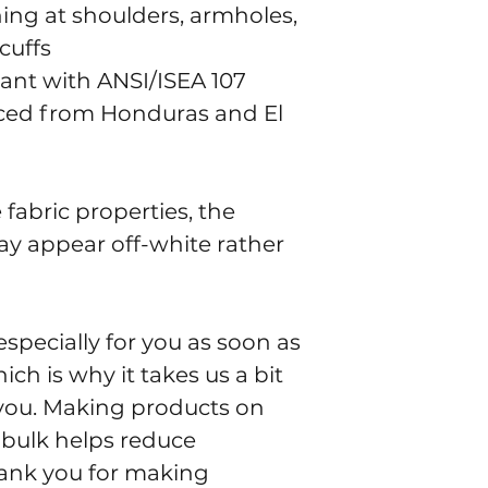
ing at shoulders, armholes, 
cuffs
iant with ANSI/ISEA 107
ced from Honduras and El 
fabric properties, the 
ay appear off-white rather 
specially for you as soon as 
ch is why it takes us a bit 
o you. Making products on 
bulk helps reduce 
ank you for making 