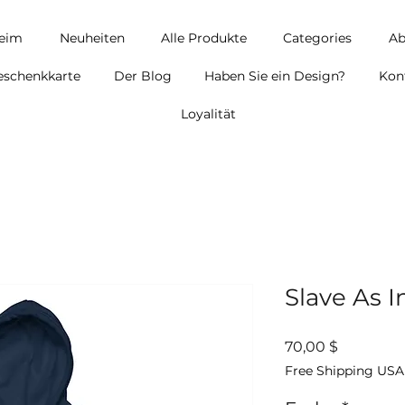
eim
Neuheiten
Alle Produkte
Categories
Ab
eschenkkarte
Der Blog
Haben Sie ein Design?
Kon
Loyalität
Slave As I
Preis
70,00 $
Free Shipping USA