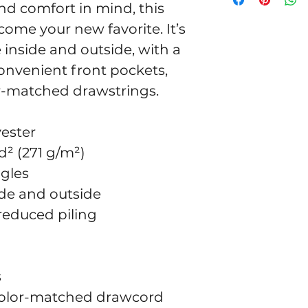
d comfort in mind, this 
come your new favorite. It’s 
inside and outside, with a 
onvenient front pockets, 
r-matched drawstrings.
yester
d² (271 g/m²)
ngles
side and outside
 reduced piling
s
color-matched drawcord