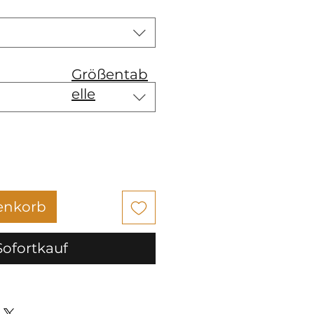
Größentab
elle
enkorb
Sofortkauf