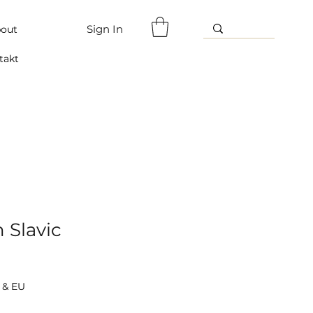
Sign In
out
takt
n Slavic
 & EU