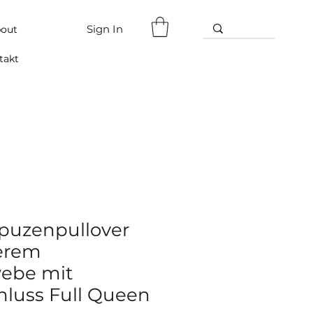
Sign In
out
takt
puzenpullover
erem
ebe mit
hluss Full Queen