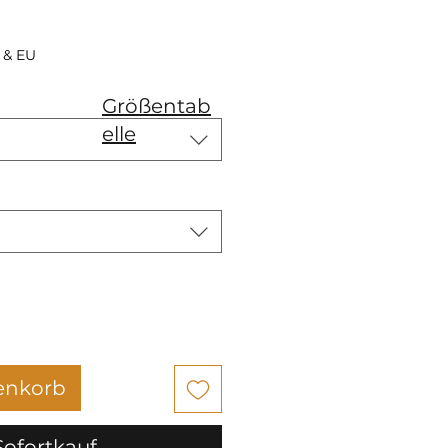
 & EU
Größentab
elle
enkorb
Sofortkauf