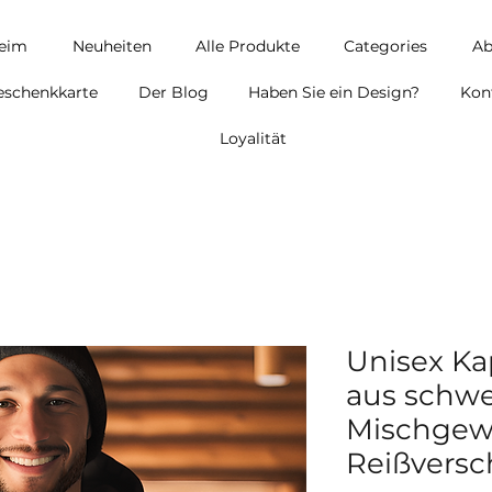
eim
Neuheiten
Alle Produkte
Categories
Ab
eschenkkarte
Der Blog
Haben Sie ein Design?
Kon
Loyalität
Unisex Ka
aus schw
Mischgew
Reißversc