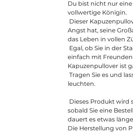
Du bist nicht nur eine 
vollwertige Königin.
 Dieser Kapuzenpullover ist für den Typ, der keine 
Angst hat, seine Großa
das Leben in vollen Z
 Egal, ob Sie in der Stadt unterwegs sind oder 
einfach mit Freunden
Kapuzenpullover ist g
 Tragen Sie es und lassen Sie Ihr Licht hell 
leuchten.
 Dieses Produkt wird speziell für Sie hergestellt, 
sobald Sie eine Beste
dauert es etwas länger,
Die Herstellung von P