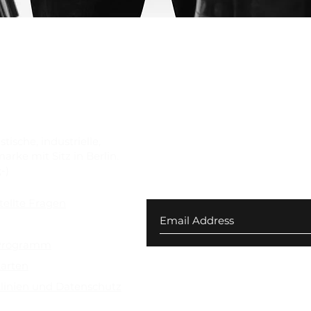
Schnellansicht
ische, industrielle,
rke mit Sitz in Berlin.
-)
Abonnieren Sie unseren N
Angebote und 10 $ Rabatt
tellte Fragen
 Rückgabe
-Programm
arten
linien und Datenschutz