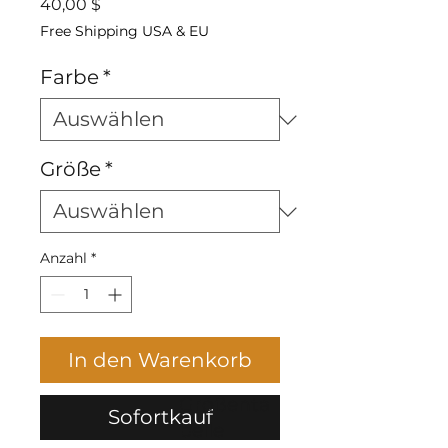
Preis
40,00 $
Free Shipping USA & EU
Farbe
*
Größe
*
Anzahl
*
In den Warenkorb
Größenta
Sofortkauf
belle