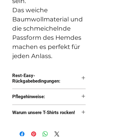
sein.
Das weiche
Baumwollmaterial und
die schmeichelnde
Passform des Hemdes
machen es perfekt für
jeden Anlass.
Rest-Easy-
Rückgabebedingungen:
Geben Sie den Artikel
Pflegehinweise:
zurück und erhalten Sie
Obwohl wir diese Shirts
eine 100%ige
Warum unsere T-Shirts rocken!
vorgewaschen und in
Rückerstattung auf Ihre
Vorgewaschen
zahlreichen
ursprüngliche
Weich wie die Hölle
Waschvorgängen