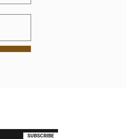
tín para obtener ofertas
uento en tu primer pedido
SUBSCRIBE