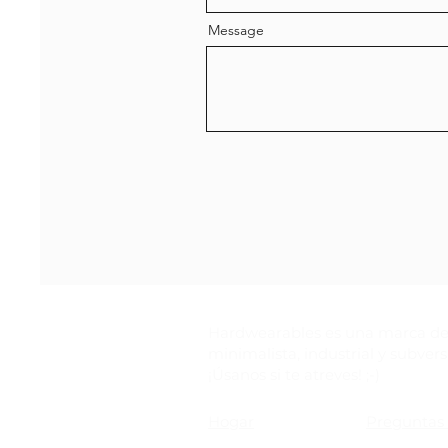
Message
Hardwearables es una marca de
minimalista, industrial y subvers
¡Úsanos si te atreves! ;-)
Hogar
Preguntas 