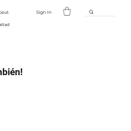
Sign In
bout
altad
mbién!