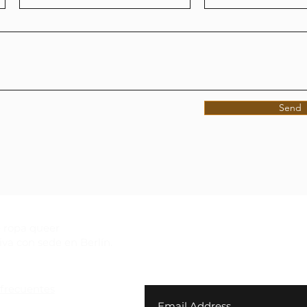
Send
 ropa queer
iva con sede en Berlín.
Suscríbete a nuestro bole
exclusivas y $10 de desc
frecuentes