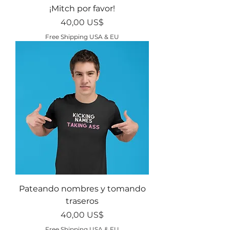
¡Mitch por favor!
Precio
40,00 US$
Free Shipping USA & EU
Pateando nombres y tomando
traseros
Precio
40,00 US$
Free Shipping USA & EU