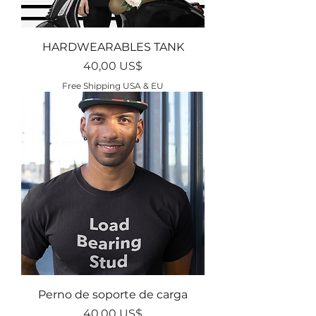
HARDWEARABLES TANK
Precio
40,00 US$
Free Shipping USA & EU
Perno de soporte de carga
Precio
40,00 US$