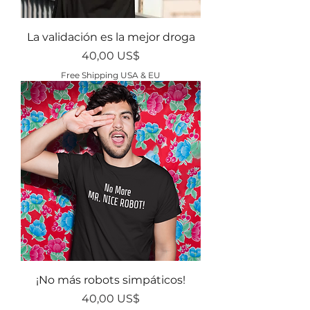
La validación es la mejor droga
Precio
40,00 US$
Free Shipping USA & EU
¡No más robots simpáticos!
Precio
40,00 US$