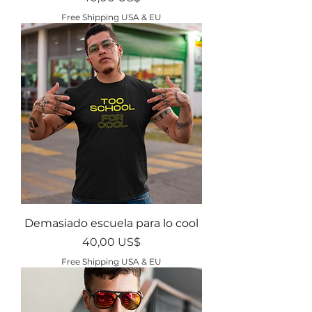
Free Shipping USA & EU
Demasiado escuela para lo cool
Precio
40,00 US$
Free Shipping USA & EU