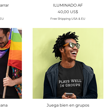
Vista rápida
arrar
ILUMINADO AF
Precio
40,00 US$
 EU
Free Shipping USA & EU
Vista rápida
gana
Juega bien en grupos