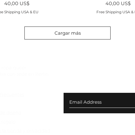
Precio
Precio
40,00 US$
40,00 US$
ee Shipping USA & EU
Free Shipping USA &
Cargar más
 ropa queer
iva con sede en Berlín.
Suscríbete a nuestro bole
exclusivas y $10 de desc
frecuentes
evoluciones
de diseño
 regalo
e la tienda y privacidad