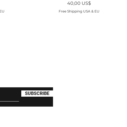
Precio
40,00 US$
 EU
Free Shipping USA & EU
tín para obtener ofertas
uento en tu primer pedido
SUBSCRIBE