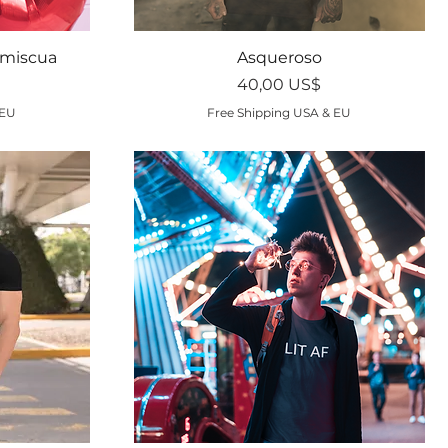
Vista rápida
omiscua
Asqueroso
Precio
40,00 US$
 EU
Free Shipping USA & EU