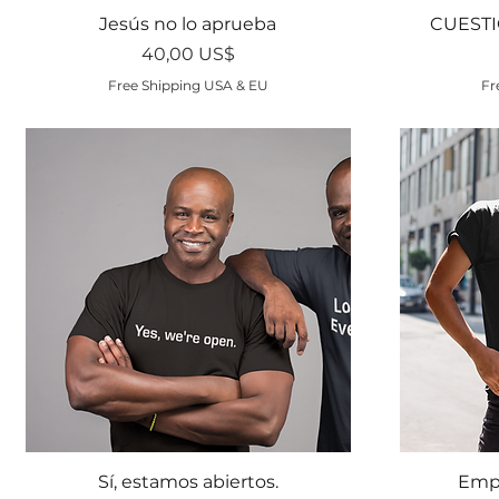
Vista rápida
Jesús no lo aprueba
CUESTI
Precio
40,00 US$
Free Shipping USA & EU
Fr
Vista rápida
Sí, estamos abiertos.
Emp