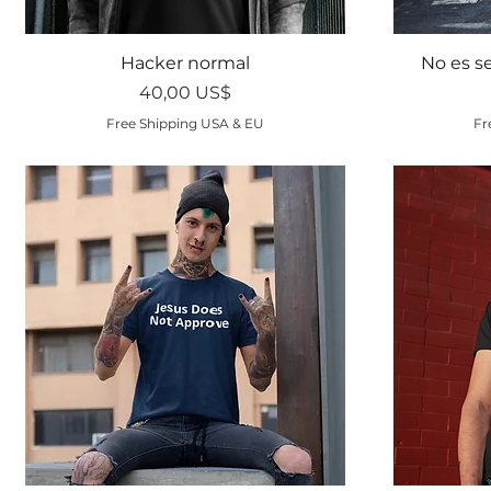
Vista rápida
Hacker normal
No es s
Precio
40,00 US$
Free Shipping USA & EU
Fr