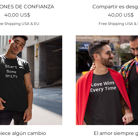
Vista rápida
Vista rápida
ONES DE CONFIANZA
Compartir es desg
Precio
Precio
40,00 US$
40,00 US$
ee Shipping USA & EU
Free Shipping USA &
Vista rápida
Vista rápida
iece algún cambio
El amor siempre 