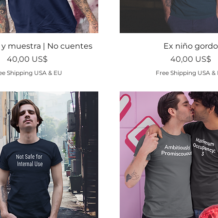
Vista rápida
Vista rápida
 y muestra | No cuentes
Ex niño gordo
Precio
Precio
40,00 US$
40,00 US$
ee Shipping USA & EU
Free Shipping USA &