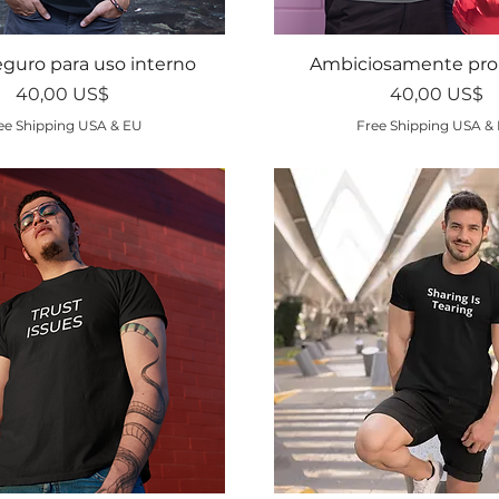
Vista rápida
Vista rápida
eguro para uso interno
Ambiciosamente pr
Precio
Precio
40,00 US$
40,00 US$
ee Shipping USA & EU
Free Shipping USA &