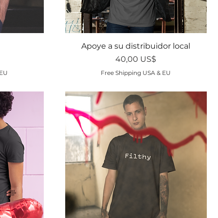
Vista rápida
Apoye a su distribuidor local
Precio
40,00 US$
 EU
Free Shipping USA & EU