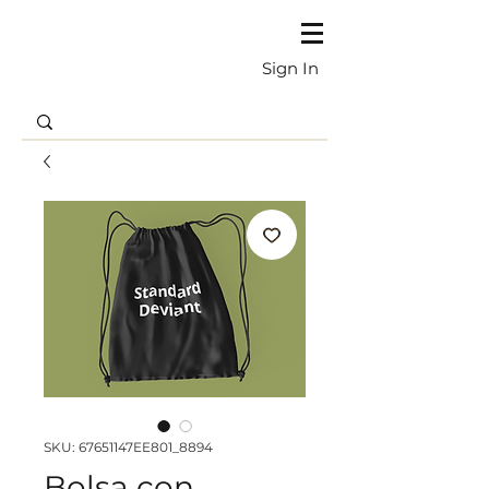
Sign In
SKU: 67651147EE801_8894
Bolsa con