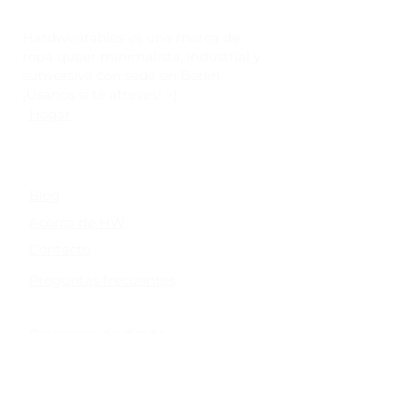
Hardwearables es una marca de
ropa queer minimalista, industrial y
subversiva con sede en Berlín.
¡Úsanos si te atreves! ;-)
Hogar
Comercio
Tabla de tallas
Blog
Acerca de HW
Contacto
Preguntas frecuentes
Envíos y devoluciones
Programa de diseño
Tarjetas de regalo
Políticas de la tienda y privacidad de