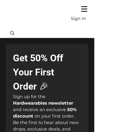
Sign In
Get 50% Off 
Your First 
Order 🎉
Sign up for the 
Hardwearables newsletter
and receive an exclusive 
50% 
discount
 on your first order. 
Be the first to hear about new 
drops, exclusive deals, and 