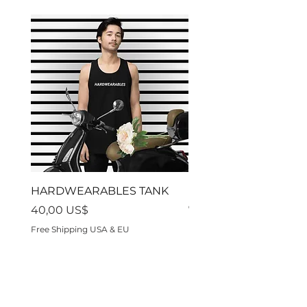
HARDWEARABLES TANK
Residon't
Precio
Precio
40,00 US$
70,00 US$
Free Shipping USA & EU
Free Shipping USA & EU
Hardwearables es una marca de