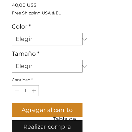
Precio
40,00 US$
Free Shipping USA & EU
Color
*
Tamaño
*
Cantidad
*
Agregar al carrito
Tabla de
Realizar compra
tallas