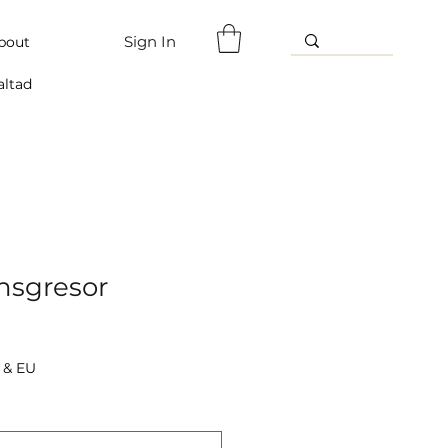
Sign In
bout
altad
ansgresor
 & EU