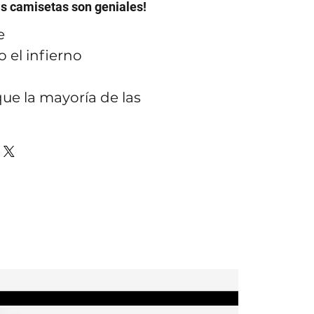
as camisetas son geniales!
e
 el infierno
ue la mayoría de las