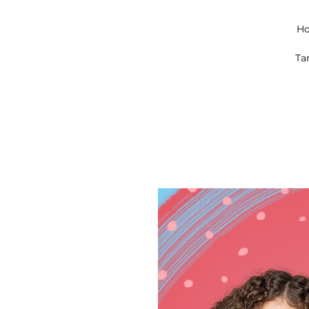
Ho
Ta