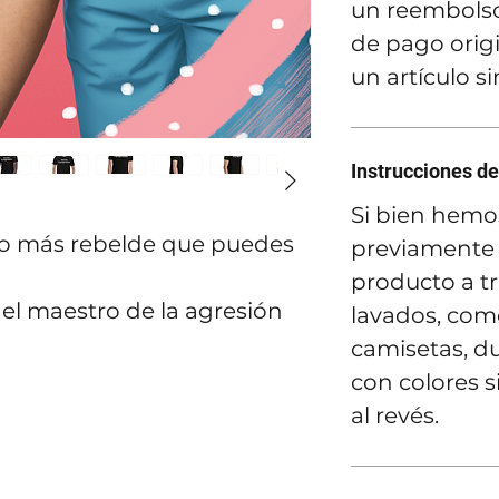
un reembolso
de pago orig
un artículo s
Instrucciones de
Si bien hemo
 lo más rebelde que puedes
previamente 
producto a t
 el maestro de la agresión
lavados, como
camisetas, du
con colores s
al revés.