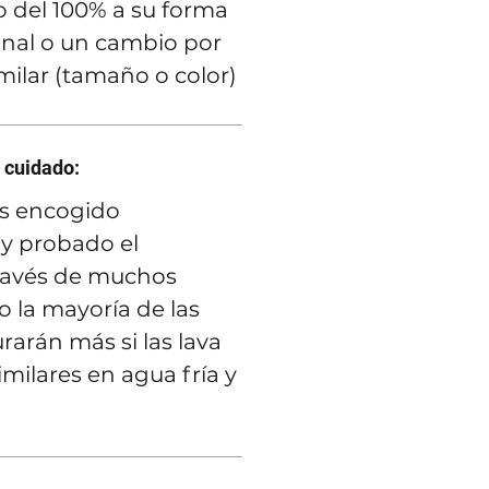
 del 100% a su forma
inal o un cambio por
imilar (tamaño o color)
 cuidado:
s encogido
y probado el
ravés de muchos
 la mayoría de las
rarán más si las lava
imilares en agua fría y