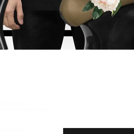
Vista rápida
 ropa queer
iva con sede en Berlín.
Suscríbete a nuestro bole
exclusivas y $10 de desc
frecuentes