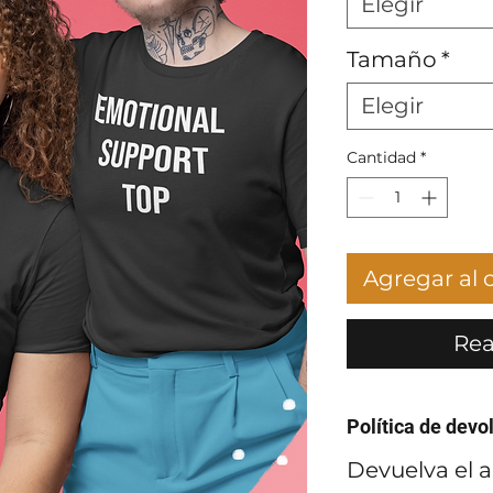
Elegir
Tamaño
*
Elegir
Cantidad
*
Agregar al c
Rea
Política de devo
Devuelva el a