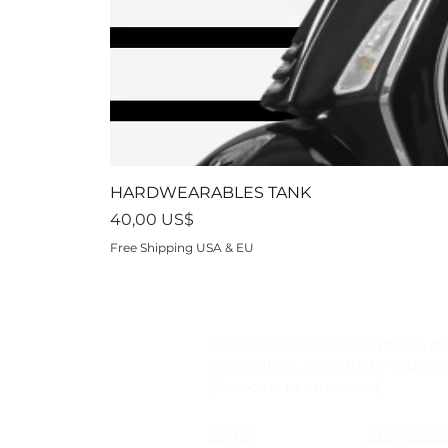
HARDWEARABLES TANK
Precio
40,00 US$
Free Shipping USA & EU
Hardwearables es una marca de
minimalista, industrial y subvers
¡Úsanos si te atreves! ;-)
Hogar
Preguntas 