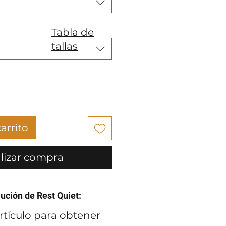
Tabla de
tallas
arrito
lizar compra
lución de Rest Quiet:
rtículo para obtener