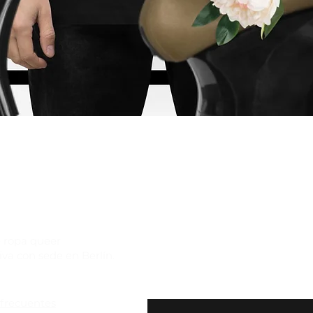
Vista rápida
 ropa queer
iva con sede en Berlín.
Suscríbete a nuestro bole
exclusivas y $10 de desc
frecuentes