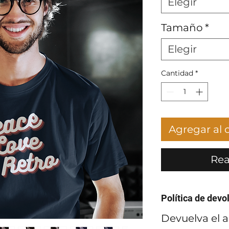
Elegir
Tamaño
*
Elegir
Cantidad
*
Agregar al c
Rea
Política de devo
Devuelva el a