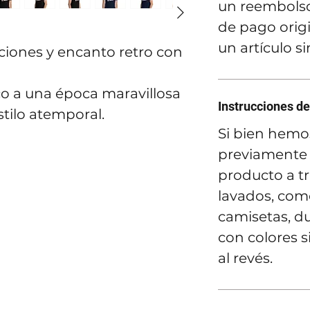
un reembolso
de pago orig
un artículo s
ciones y encanto retro con
Instrucciones de
stilo atemporal.
Si bien hemo
previamente 
producto a t
lavados, como
camisetas, du
con colores s
al revés.