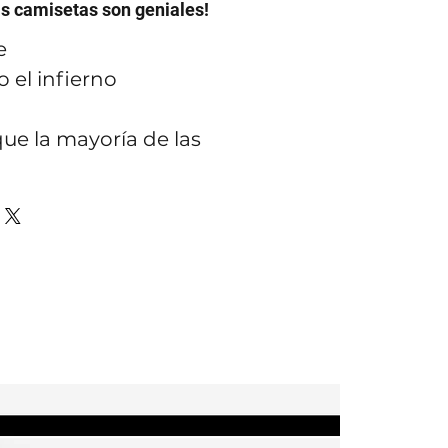
as camisetas son geniales!
e
 el infierno
ue la mayoría de las