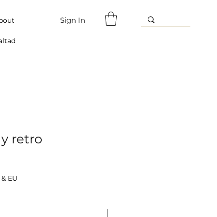
Sign In
bout
altad
y retro
 & EU