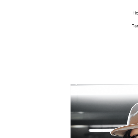
Ho
Ta