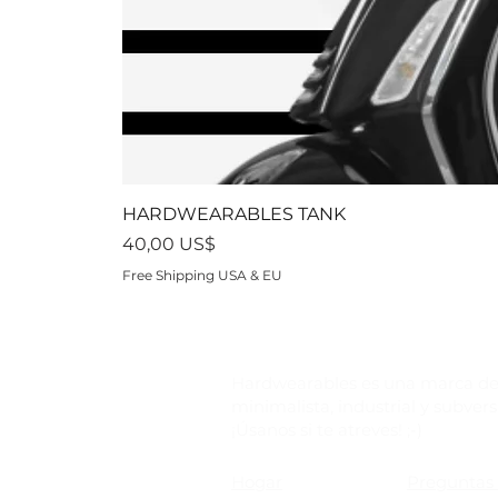
HARDWEARABLES TANK
Precio
40,00 US$
Free Shipping USA & EU
Hardwearables es una marca de
minimalista, industrial y subvers
¡Úsanos si te atreves! ;-)
Hogar
Preguntas 