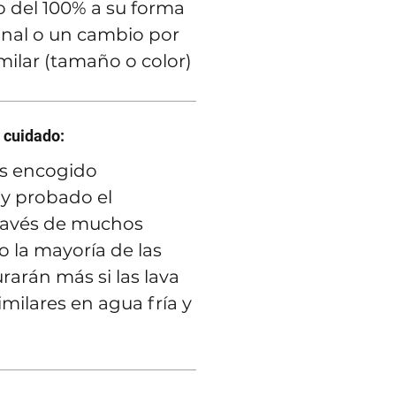
 del 100% a su forma
inal o un cambio por
imilar (tamaño o color)
 cuidado:
s encogido
y probado el
ravés de muchos
 la mayoría de las
rarán más si las lava
imilares en agua fría y