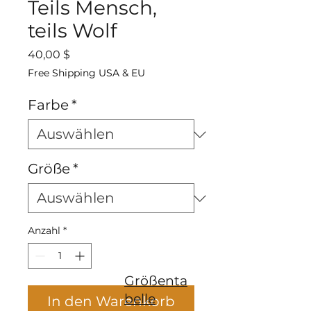
Teils Mensch,
teils Wolf
Preis
40,00 $
Free Shipping USA & EU
Farbe
*
Größe
*
Anzahl
*
Größenta
belle
In den Warenkorb