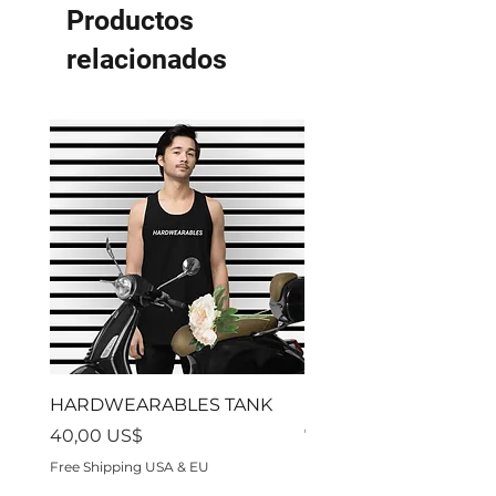
Productos
relacionados
HARDWEARABLES TANK
Residon't
Precio
Precio
40,00 US$
70,00 US$
Free Shipping USA & EU
Free Shipping USA & EU