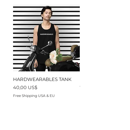
al revés.
HARDWEARABLES TANK
Residon't
Precio
Precio
40,00 US$
70,00 US$
Free Shipping USA & EU
Free Shipping USA & EU
Hardwearables es una marca de