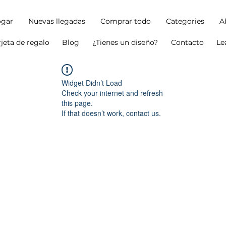
gar
Nuevas llegadas
Comprar todo
Categories
A
rjeta de regalo
Blog
¿Tienes un diseño?
Contacto
Le
Widget Didn’t Load
Check your internet and refresh
this page.
If that doesn’t work, contact us.