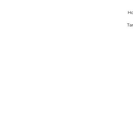
Ho
Ta