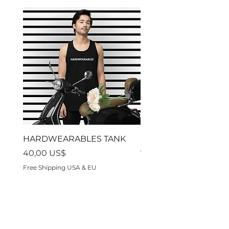
al revés.
HARDWEARABLES TANK
Residon't
Precio
Precio
40,00 US$
70,00 US$
Free Shipping USA & EU
Free Shipping USA & EU
Hardwearables es una marca de