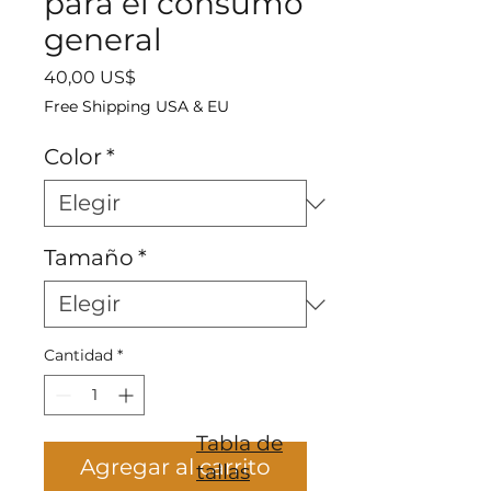
para el consumo
general
Precio
40,00 US$
Free Shipping USA & EU
Color
*
Tamaño
*
Cantidad
*
Tabla de
Agregar al carrito
tallas