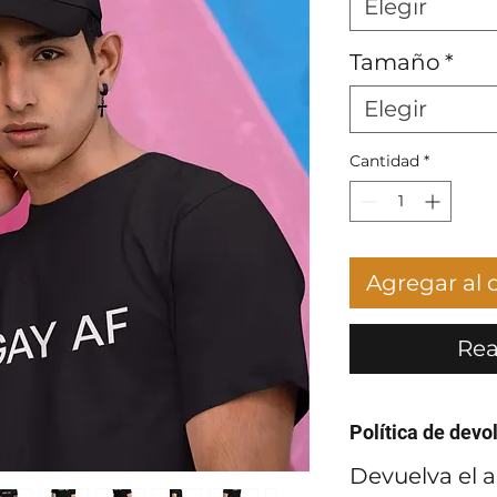
Elegir
Tamaño
*
Elegir
Cantidad
*
Agregar al c
Rea
Política de devo
Devuelva el a