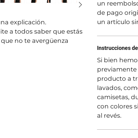
un reembolso
de pago orig
un artículo s
na explicación.
ite a todos saber que estás
y que no te avergüenza
Instrucciones de
Si bien hemo
previamente 
producto a t
lavados, como
camisetas, du
con colores s
al revés.