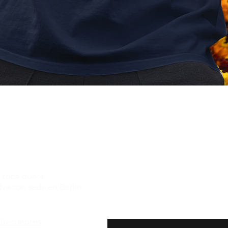
Vista rápida
 ropa queer
iva con sede en Berlín.
Suscríbete a nuestro bole
exclusivas y $10 de desc
frecuentes