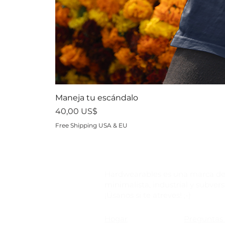
Maneja tu escándalo
Precio
40,00 US$
Free Shipping USA & EU
Hardwearables es una marca de
minimalista, industrial y subvers
¡Úsanos si te atreves! ;-)
Hogar
Preguntas 