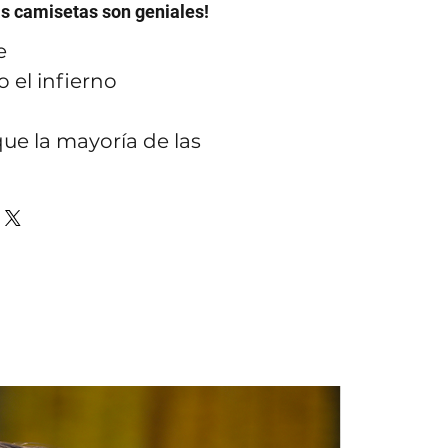
as camisetas son geniales!
e
 el infierno
ue la mayoría de las