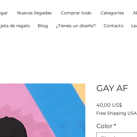
gar
Nuevas llegadas
Comprar todo
Categories
A
rjeta de regalo
Blog
¿Tienes un diseño?
Contacto
Le
GAY AF
Precio
40,00 US$
Free Shipping USA
Color
*