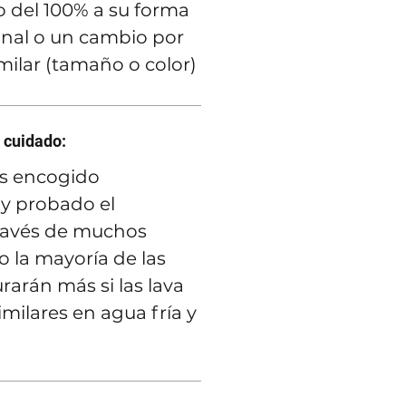
 del 100% a su forma
inal o un cambio por
imilar (tamaño o color)
 cuidado:
s encogido
y probado el
ravés de muchos
 la mayoría de las
rarán más si las lava
imilares en agua fría y