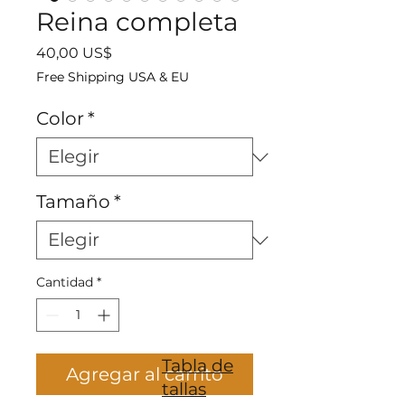
Reina completa
Precio
40,00 US$
Free Shipping USA & EU
Color
*
Tamaño
*
Cantidad
*
Tabla de
Agregar al carrito
tallas