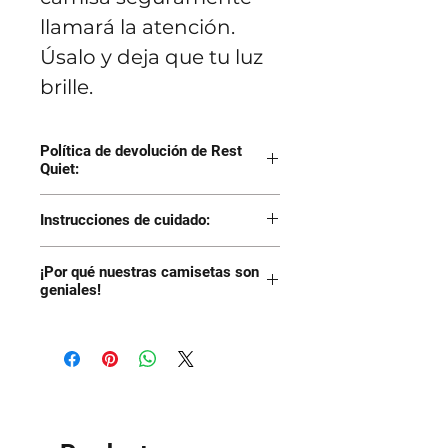
llamará la atención.
Úsalo y deja que tu luz
brille.
Política de devolución de Rest
Quiet:
Devuelva el artículo
Instrucciones de cuidado:
para obtener un
Si bien hemos
reembolso del 100% a
¡Por qué nuestras camisetas son
encogido previamente
geniales!
su forma de pago
y probado el producto
original o un cambio
Inencogible
a través de muchos
por un artículo similar
Suave como el
lavados, como la
(tamaño o color)
infierno
mayoría de las
Equipado
camisetas, durarán más